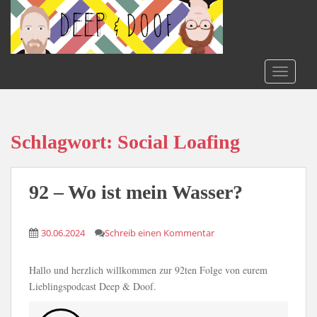
S
k
i
p
t
TOGGLE
o
m
a
i
Schlagwort:
Social Loafing
n
c
o
92 – Wo ist mein Wasser?
n
t
30.06.2024
Schreib einen Kommentar
e
n
t
Hallo und herzlich willkommen zur 92ten Folge von eurem
Lieblingspodcast Deep & Doof.