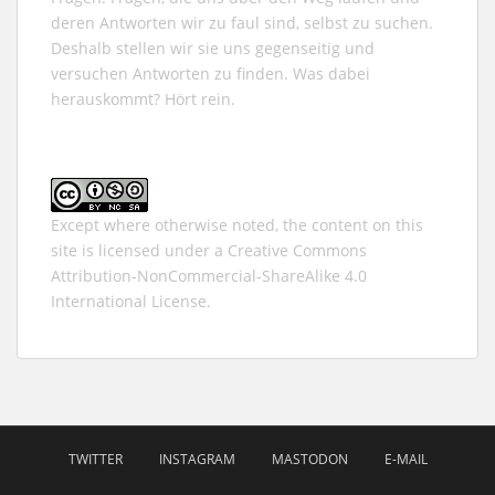
deren Antworten wir zu faul sind, selbst zu suchen.
Deshalb stellen wir sie uns gegenseitig und
versuchen Antworten zu finden. Was dabei
herauskommt? Hört rein.
Except where otherwise noted, the content on this
site is licensed under a
Creative Commons
Attribution-NonCommercial-ShareAlike 4.0
International
License.
TWITTER
INSTAGRAM
MASTODON
E-MAIL