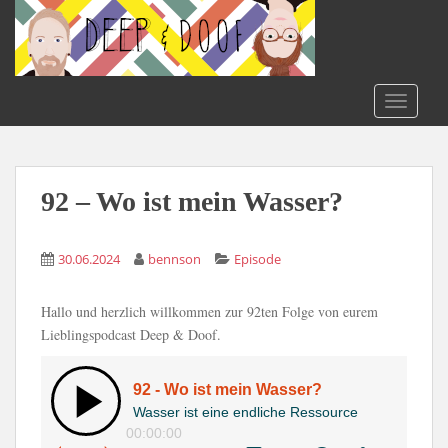
S
k
i
p
t
TOGGLE
o
m
a
i
92 – Wo ist mein Wasser?
n
c
30.06.2024
bennson
Episode
o
n
t
Hallo und herzlich willkommen zur 92ten Folge von eurem
e
Lieblingspodcast Deep & Doof.
n
t