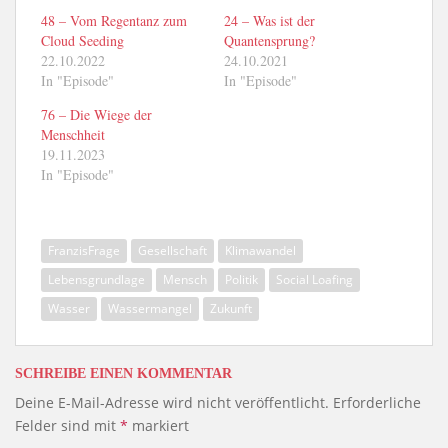
48 – Vom Regentanz zum
24 – Was ist der
Cloud Seeding
Quantensprung?
22.10.2022
24.10.2021
In "Episode"
In "Episode"
76 – Die Wiege der
Menschheit
19.11.2023
In "Episode"
FranzisFrage
Gesellschaft
Klimawandel
Lebensgrundlage
Mensch
Politik
Social Loafing
Wasser
Wassermangel
Zukunft
SCHREIBE EINEN KOMMENTAR
Deine E-Mail-Adresse wird nicht veröffentlicht.
Erforderliche
Felder sind mit
*
markiert