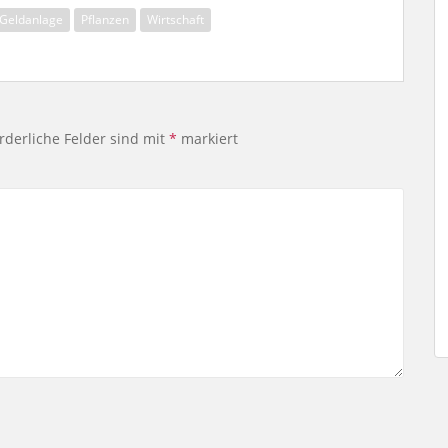
Geldanlage
Pflanzen
Wirtschaft
rderliche Felder sind mit
*
markiert