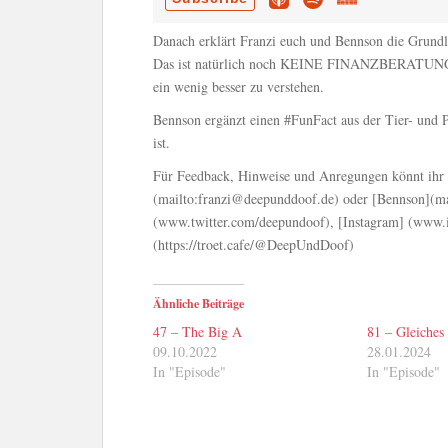
Danach erklärt Franzi euch und Bennson die Grundl
Das ist natürlich noch KEINE FINANZBERATUNG abe
ein wenig besser zu verstehen.
Bennson ergänzt einen #FunFact aus der Tier- und P
ist.
Für Feedback, Hinweise und Anregungen könnt ihr u
(mailto:franzi@deepunddoof.de) oder [Bennson](ma
(www.twitter.com/deepundoof), [Instagram] (www.
(https://troet.cafe/@DeepUndDoof)
Ähnliche Beiträge
47 – The Big A
81 – Gleiches 
09.10.2022
28.01.2024
In "Episode"
In "Episode"