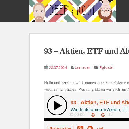
S
k
i
p
t
o
m
93 – Aktien, ETF und Al
a
i
n
28.07.2024
bennson
Episode
c
o
n
Hallo und herzlich willkommen zur 93ten Folge von
t
veröffentlicht haben. Warum erklären wir euch am 
e
n
t