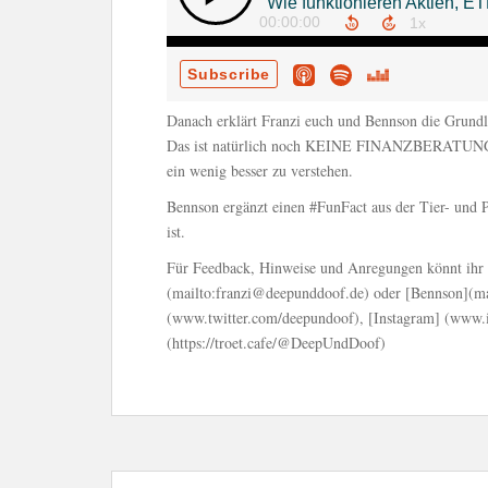
Danach erklärt Franzi euch und Bennson die Grundl
Das ist natürlich noch KEINE FINANZBERATUNG abe
ein wenig besser zu verstehen.
Bennson ergänzt einen #FunFact aus der Tier- und P
ist.
Für Feedback, Hinweise und Anregungen könnt ihr u
(mailto:franzi@deepunddoof.de) oder [Bennson](ma
(www.twitter.com/deepundoof), [Instagram] (www.
(https://troet.cafe/@DeepUndDoof)