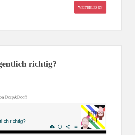
WEITERLESEN
entlich richtig?
 von Deep&Doof!