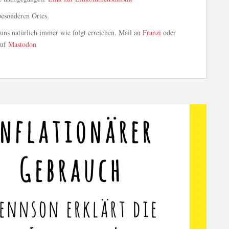
esonderen Ortes.
ns natürlich immer wie folgt erreichen. Mail an
Franzi
oder
auf
Mastodon