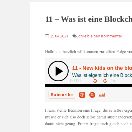
11 – Was ist eine Blockc
25.04.2021
Schreib einen Kommentar
Hallo und herzlich willkommen zur elften Folge v
Franzi stellte Bennson eine Frage, die er selber eige
musste er sich also doch selbst damit auseinanderset
damit nicht genug! Franzi fragte auch gleich noc