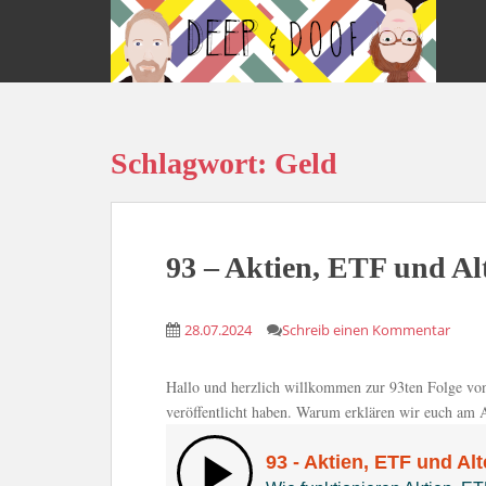
S
k
i
p
t
o
Schlagwort:
Geld
m
a
i
n
c
93 – Aktien, ETF und Al
o
n
28.07.2024
Schreib einen Kommentar
t
e
n
Hallo und herzlich willkommen zur 93ten Folge von
t
veröffentlicht haben. Warum erklären wir euch am 