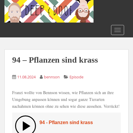
S
k
i
p
t
TOGGLE
o
m
a
i
94 – Pflanzen sind krass
n
c
11.08.2024
bennson
Episode
o
n
t
Franzi wollte von Bennson wissen, wie Pflanzen sich an ihre
e
Umgebung anpassen können und sogar ganze Tierarten
n
nachahmen können ohne zu sehen wie diese aussehen. Verrückt!
t