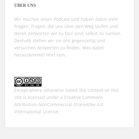
ÜBER UNS
Wir machen einen Podcast und haben dabei viele
Fragen. Fragen, die uns über den Weg laufen und
deren Antworten wir zu faul sind, selbst zu suchen.
Deshalb stellen wir sie uns gegenseitig und
versuchen Antworten zu finden. Was dabei
herauskommt? Hört rein.
Except where otherwise noted, the content on this
site is licensed under a
Creative Commons
Attribution-NonCommercial-ShareAlike 4.0
International
License.