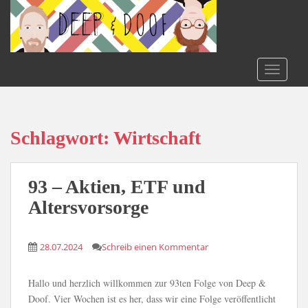
S
k
i
p
t
TOGGLE
o
m
a
i
Schlagwort:
Wirtschaft
n
c
o
93 – Aktien, ETF und
n
Altersvorsorge
t
e
n
28.07.2024
Schreib einen Kommentar
t
Hallo und herzlich willkommen zur 93ten Folge von Deep &
Doof. Vier Wochen ist es her, dass wir eine Folge veröffentlicht