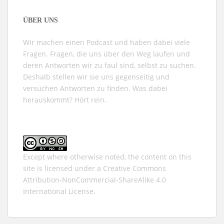
ÜBER UNS
Wir machen einen Podcast und haben dabei viele
Fragen. Fragen, die uns über den Weg laufen und
deren Antworten wir zu faul sind, selbst zu suchen.
Deshalb stellen wir sie uns gegenseitig und
versuchen Antworten zu finden. Was dabei
herauskommt? Hört rein.
Except where otherwise noted, the content on this
site is licensed under a
Creative Commons
Attribution-NonCommercial-ShareAlike 4.0
International
License.