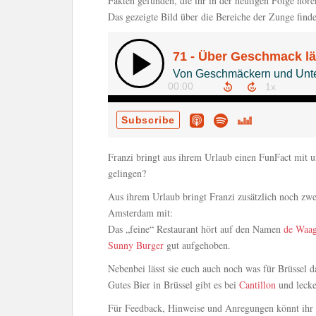
Fakten gefunden, die ihr in der heutigen Folge höre
Das gezeigte Bild über die Bereiche der Zunge find
Franzi bringt aus ihrem Urlaub einen FunFact mit u
gelingen?
Aus ihrem Urlaub bringt Franzi zusätzlich noch zw
Amsterdam mit:
Das „feine“ Restaurant hört auf den Namen
de Waag
Sunny Burger
gut aufgehoben.
Nebenbei lässt sie euch auch noch was für Brüssel 
Gutes Bier in Brüssel gibt es bei
Cantillon
und lecke
Für Feedback, Hinweise und Anregungen könnt ihr u