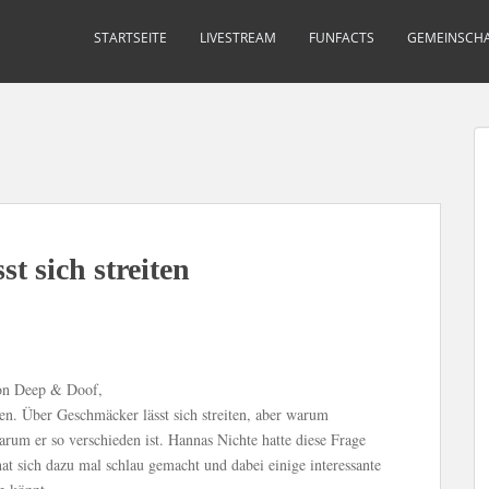
STARTSEITE
LIVESTREAM
FUNFACTS
GEMEINSCHA
t sich streiten
von Deep & Doof,
n. Über Geschmäcker lässt sich streiten, aber warum
um er so verschieden ist. Hannas Nichte hatte diese Frage
hat sich dazu mal schlau gemacht und dabei einige interessante