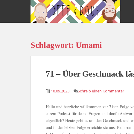
S
k
i
p
t
o
Schlagwort:
Umami
m
a
i
n
c
71 – Über Geschmack läss
o
n
10.09.2023
Schreib einen Kommentar
t
e
n
Hallo und herzliche willkommen zur 71ten Folge 
t
eurem Podcast für deepe Fragen und doofe Antworte
eigentlich? Heute geht es um den Geschmack und war
und in der letzten Folge erreichte sie uns. Bennson 