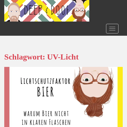
S
k
i
p
t
TOGGLE
o
m
a
i
Schlagwort:
UV-Licht
n
c
o
n
t
e
n
t