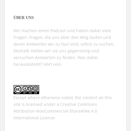
ÜBER UNS
Wir machen einen Podcast und haben dabei viele
Fragen. Fragen, die uns über den Weg laufen und
deren Antworten wir zu faul sind, selbst zu suchen.
Deshalb stellen wir sie uns gegenseitig und
versuchen Antworten zu finden. Was dabei
herauskommt? Hört rein.
Except where otherwise noted, the content on this
site is licensed under a
Creative Commons
Attribution-NonCommercial-ShareAlike 4.0
International
License.