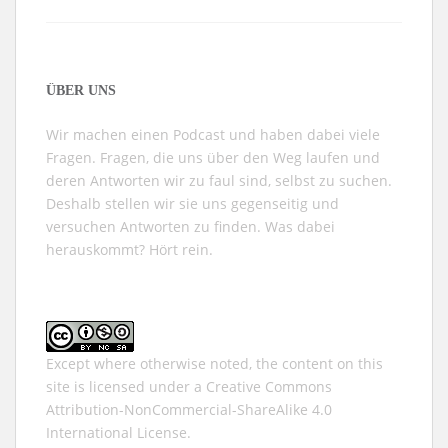
ÜBER UNS
Wir machen einen Podcast und haben dabei viele
Fragen. Fragen, die uns über den Weg laufen und
deren Antworten wir zu faul sind, selbst zu suchen.
Deshalb stellen wir sie uns gegenseitig und
versuchen Antworten zu finden. Was dabei
herauskommt? Hört rein.
Except where otherwise noted, the content on this
site is licensed under a
Creative Commons
Attribution-NonCommercial-ShareAlike 4.0
International
License.