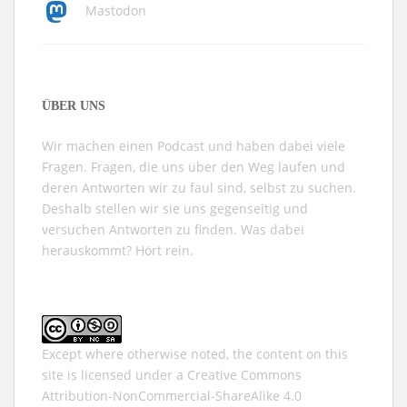
Mastodon
ÜBER UNS
Wir machen einen Podcast und haben dabei viele
Fragen. Fragen, die uns über den Weg laufen und
deren Antworten wir zu faul sind, selbst zu suchen.
Deshalb stellen wir sie uns gegenseitig und
versuchen Antworten zu finden. Was dabei
herauskommt? Hört rein.
Except where otherwise noted, the content on this
site is licensed under a
Creative Commons
Attribution-NonCommercial-ShareAlike 4.0