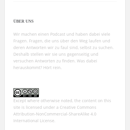
ÜBER UNS
Wir machen einen Podcast und haben dabei viele
Fragen. Fragen, die uns über den Weg laufen und
deren Antworten wir zu faul sind, selbst zu suchen.
Deshalb stellen wir sie uns gegenseitig und
versuchen Antworten zu finden. Was dabei
herauskommt? Hört rein.
Except where otherwise noted, the content on this
site is licensed under a
Creative Commons
Attribution-NonCommercial-ShareAlike 4.0
International
License.