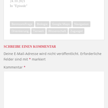
24.10.2021
In "Episode"
BennsonsFrage
Biologie
Google Maps
Navigation
Orientierung
Tierwelt
Wissenschaft
Zugvogel
SCHREIBE EINEN KOMMENTAR
Deine E-Mail-Adresse wird nicht veröffentlicht.
Erforderliche
Felder sind mit
*
markiert
Kommentar
*