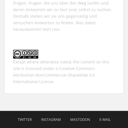
Fragen. Fragen, die uns über den Weg laufen und
deren Antworten wir zu faul sind, selbst zu suchen.
Deshalb stellen wir sie uns gegenseitig und
versuchen Antworten zu finden. Was dabei
herauskommt? Hört rein.
Except where otherwise noted, the content on this
site is licensed under a
Creative Commons
Attribution-NonCommercial-ShareAlike 4.0
International
License.
TWITTER
INSTAGRAM
MASTODON
E-MAIL