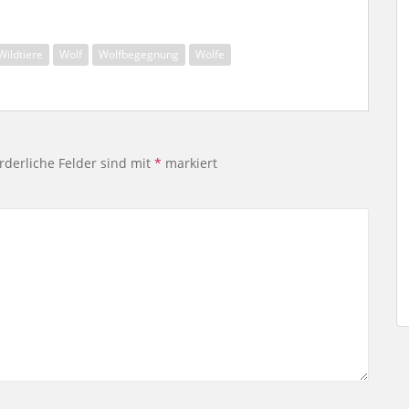
Wildtiere
Wolf
Wolfbegegnung
Wölfe
rderliche Felder sind mit
*
markiert