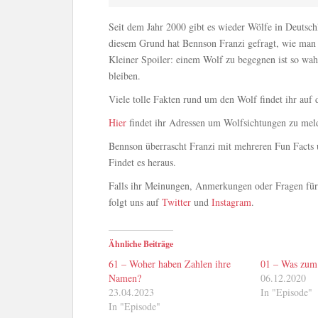
Seit dem Jahr 2000 gibt es wieder Wölfe in Deutsc
diesem Grund hat Bennson Franzi gefragt, wie man 
Kleiner Spoiler: einem Wolf zu begegnen ist so wah
bleiben.
Viele tolle Fakten rund um den Wolf findet ihr auf 
Hier
findet ihr Adressen um Wolfsichtungen zu mel
Bennson überrascht Franzi mit mehreren Fun Facts un
Findet es heraus.
Falls ihr Meinungen, Anmerkungen oder Fragen für 
folgt uns auf
Twitter
und
Instagram
.
Ähnliche Beiträge
61 – Woher haben Zahlen ihre
01 – Was zum
Namen?
06.12.2020
23.04.2023
In "Episode"
In "Episode"