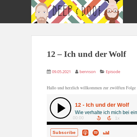
S
k
i
p
t
o
m
12 – Ich und der Wolf
a
i
n
09.05.2021
bennson
Episode
c
o
n
Hallo und herzlich willkommen zur zwölften Folg
t
e
n
t