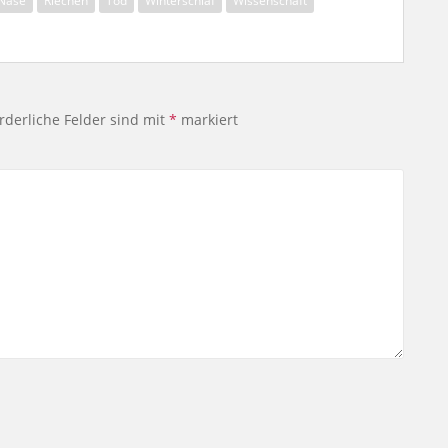
Nase
Riechen
Tod
Winterschlaf
Wissenschaft
rderliche Felder sind mit
*
markiert