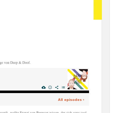
lge von Deep & Doof.
yonik, wollte Franzi von Bennson wissen, der sich ganz cool