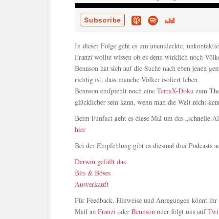
In dieser Folge geht es um unentdeckte, unkontaktie
Franzi wollte wissen ob es denn wirklich noch Völk
Bennson hat sich auf die Suche nach eben jenen g
richtig ist, dass manche Völker isoliert leben.
Bennson emfpiehlt noch eine
TerraX-Doku
zum Them
glücklicher sein kann, wenn man die Welt nicht ken
Beim Funfact geht es diese Mal um das „schnelle Alt
hier
Bei der Empfehlung gibt es diesmal drei Podcasts a
Darwin gefällt das
Bits & Böses
Ausverkauft
Für Feedback, Hinweise und Anregungen könnt ihr u
Mail an
Franzi
oder
Bennson
oder folgt uns auf
Twi