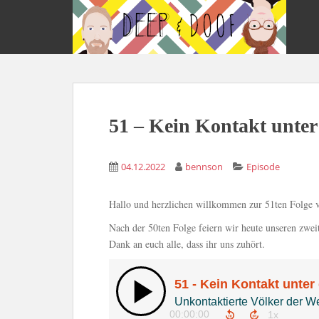
S
k
i
p
t
o
m
51 – Kein Kontakt unte
a
i
n
04.12.2022
bennson
Episode
c
o
n
Hallo und herzlichen willkommen zur 51ten Folge
t
Nach der 50ten Folge feiern wir heute unseren zwei
e
Dank an euch alle, dass ihr uns zuhört.
n
t