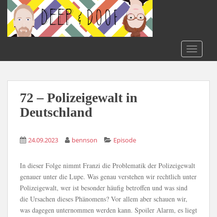
S
k
i
p
t
TOGGLE
o
m
a
i
72 – Polizeigewalt in
n
Deutschland
c
o
n
24.09.2023
bennson
Episode
t
e
In dieser Folge nimmt Franzi die Problematik der Polizeigewalt
n
genauer unter die Lupe. Was genau verstehen wir rechtlich unter
t
Polizeigewalt, wer ist besonder häufig betroffen und was sind
die Ursachen dieses Phänomens? Vor allem aber schauen wir,
was dagegen unternommen werden kann. Spoiler Alarm, es liegt