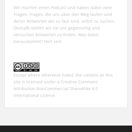
Wir machen einen Podcast und haben dabei viele
Fragen. Fragen, die uns über den Weg laufen und
deren Antworten wir zu faul sind, selbst zu suchen.
Deshalb stellen wir sie uns gegenseitig und
versuchen Antworten zu finden. Was dabei
herauskommt? Hört rein.
Except where otherwise noted, the content on this
site is licensed under a
Creative Commons
Attribution-NonCommercial-ShareAlike 4.0
International
License.