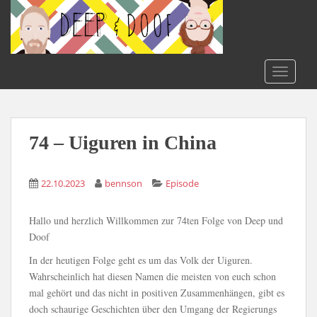
S
k
i
p
t
TOGGLE
o
m
a
i
74 – Uiguren in China
n
c
22.10.2023
bennson
Episode
o
n
t
Hallo und herzlich Willkommen zur 74ten Folge von Deep und
e
Doof
n
In der heutigen Folge geht es um das Volk der Uiguren.
t
Wahrscheinlich hat diesen Namen die meisten von euch schon
mal gehört und das nicht in positiven Zusammenhängen, gibt es
doch schaurige Geschichten über den Umgang der Regierungs