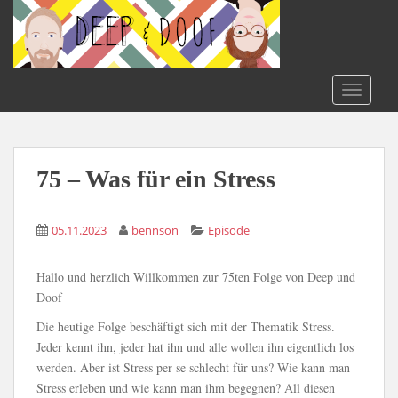
S
k
i
p
t
TOGGLE
o
m
a
i
75 – Was für ein Stress
n
c
05.11.2023
bennson
Episode
o
n
t
Hallo und herzlich Willkommen zur 75ten Folge von Deep und
e
Doof
n
Die heutige Folge beschäftigt sich mit der Thematik Stress.
t
Jeder kennt ihn, jeder hat ihn und alle wollen ihn eigentlich los
werden. Aber ist Stress per se schlecht für uns? Wie kann man
Stress erleben und wie kann man ihm begegnen? All diesen