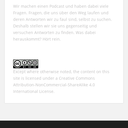
Wir machen einen Podcast und haben dabei viele
Fragen. Fragen, die uns über den Weg laufen und
deren Antworten wir zu faul sind, selbst zu suchen.
Deshalb stellen wir sie uns gegenseitig und
versuchen Antworten zu finden. Was dabei
herauskommt? Hört rein.
Except where otherwise noted, the content on this
site is licensed under a
Creative Commons
Attribution-NonCommercial-ShareAlike 4.0
International
License.