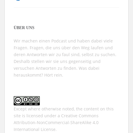
ÜBER UNS
Wir machen einen Podcast und haben dabei viele
Fragen. Fragen, die uns über den Weg laufen und
deren Antworten wir zu faul sind, selbst zu suchen.
Deshalb stellen wir sie uns gegenseitig und
versuchen Antworten zu finden. Was dabei
herauskommt? Hört rein.
Except where otherwise noted, the content on this
site is licensed under a
Creative Commons
Attribution-NonCommercial-ShareAlike 4.0
International
License.