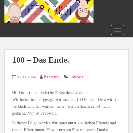
S
k
i
p
t
TOGGLE
o
m
a
i
100 – Das Ende.
n
c
17.11.2024
bennson
Episode
o
n
t
Hi! Das ist die allerletzte Folge deep & doof.
e
Wir haben immer gesagt, wir machen 100 Folgen. Dass wir das
n
wirklich schaffen würden, haben wir vielleicht selbst nicht
t
gedacht. Nun ist es soweit.
In dieser Folge werden wir unterstützt von lieben Friends und
treuen Hörer:innen. Es war uns ein Fest mit euch. Danke